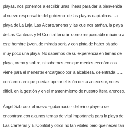
A
o
d
k
i
playas, nos ponemos a escribir unas líneas para dar la bienvenida
p
o
s
y
n
p
k
k
al nuevo responsable del-gobierno- de las playas capitalinas. La
playa de La Laja, Las Alcaravaneras y las que nos atañan, la playa
de Las Canteras y El Confital tendrán como responsable máximo a
este hombre joven, de mirada seria y con pinta de haber pisado
muy poco una playa. No sabemos de su experiencia en temas de
playa, arena y salitre, ni sabemos con que medios económicos
viene para el menester encargado por la alcaldesa, de entrada…….
confiamos en que pueda superar el listón de su antecesor, no es
difícil, en la gestión y en el mantenimiento de nuestro literal arenoso.
Ángel Sabroso, el nuevo –gobernador- del reino playero se
encontrara con algunos temas de vital importancia para la playa de
Las Canteras y El Confital y otros no tan vitales pero que necesitan