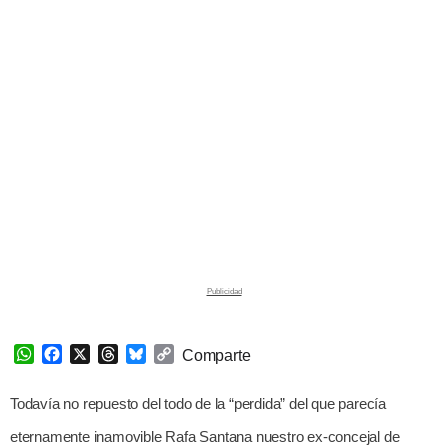
W
F
X
T
B
C
Comparte
h
a
h
l
o
a
c
r
u
p
Todavía no repuesto del todo de la “perdida” del que parecía
t
e
e
e
y
s
b
a
s
L
eternamente inamovible Rafa Santana nuestro ex-concejal de