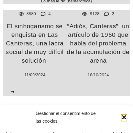
Lo más leído (hemeroteca)
8580
4
9128
2
El sinhogarismo se
“Adiós, Canteras”: un
enquista en Las
artículo de 1960 que
Canteras, una lacra
habla del problema
social de muy difícil
de la acumulación de
solución
arena
11/09/2024
16/10/2024
Gestionar el consentimiento de
www.miplayadelascanteras.com. Desde septiembre de 2004. Todos
las cookies
los derechos reservados © (All Rights Reserved©)