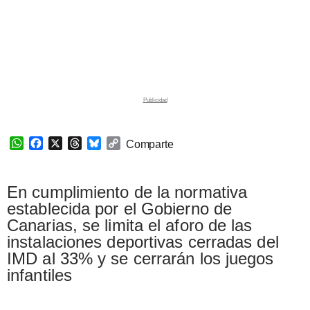
W
F
X
T
B
C
Comparte
h
a
h
l
o
a
c
r
u
p
t
e
e
e
y
En cumplimiento de la normativa
s
b
a
s
L
establecida por el Gobierno de
A
o
d
k
i
Canarias, se limita el aforo de las
p
o
s
y
n
instalaciones deportivas cerradas del
p
k
k
IMD al 33% y se cerrarán los juegos
infantiles