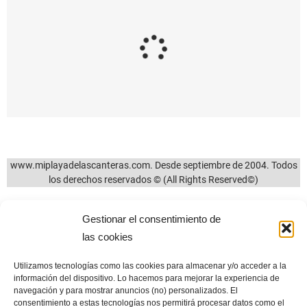
Santa Cruz de
¿Eres de los que
Tenerife obligará, a
todavía caminan por
partir del 1 de
la avenida de Las
diciembre, a colocar
Canteras siguiendo
papeleras en las
el sentido
mesas de las
establecido durante
terrazas. Y nosotros,
el desconfinamiento
en Las Canteras…
por el COVID-19?
25/11/2024
15/05/2024
Gestionar el consentimiento de
las cookies
Utilizamos tecnologías como las cookies para almacenar y/o acceder a la
información del dispositivo. Lo hacemos para mejorar la experiencia de
www.miplayadelascanteras.com. Desde septiembre de 2004. Todos
navegación y para mostrar anuncios (no) personalizados. El
los derechos reservados © (All Rights Reserved©)
consentimiento a estas tecnologías nos permitirá procesar datos como el