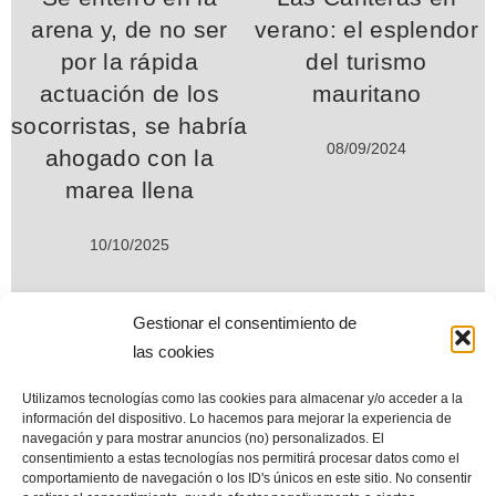
arena y, de no ser
verano: el esplendor
por la rápida
del turismo
actuación de los
mauritano
socorristas, se habría
08/09/2024
ahogado con la
marea llena
10/10/2025
Gestionar el consentimiento de
las cookies
Utilizamos tecnologías como las cookies para almacenar y/o acceder a la
www.miplayadelascanteras.com. Desde septiembre de 2004. Todos
información del dispositivo. Lo hacemos para mejorar la experiencia de
los derechos reservados © (All Rights Reserved©)
navegación y para mostrar anuncios (no) personalizados. El
consentimiento a estas tecnologías nos permitirá procesar datos como el
Esta web es el mayor repositorio de información sobre la playa de
comportamiento de navegación o los ID's únicos en este sitio. No consentir
Las Canteras. Sus contenidos están en permanente revisión y