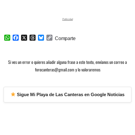
W
F
X
T
B
C
Comparte
h
a
h
l
o
a
c
r
u
p
t
e
e
e
y
Si ves un error o quieres añadir alguna frase a este texto, envíanos un correo a
s
b
a
s
L
A
o
d
k
i
forocanteras@gmail.com y lo valoraremos
p
o
s
y
n
p
k
k
Sigue Mi Playa de Las Canteras en Google Noticias