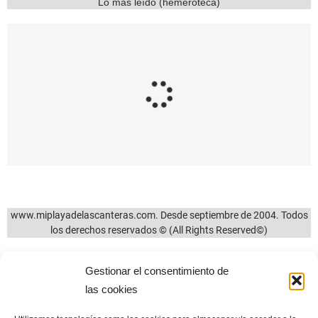
Lo más leído (hemeroteca)
4729
0
4642
6
Reseñas históricas y
Las Canteras: una
datos importantes
brisa fresca de
para conocer mejor
convivencia y
el Barranco de la
tolerancia en tiempos
Ballena
difíciles
13/08/2024
22/07/2024
Gestionar el consentimiento de
www.miplayadelascanteras.com. Desde septiembre de 2004. Todos
las cookies
los derechos reservados © (All Rights Reserved©)