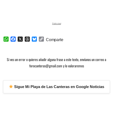
W
F
X
T
B
C
Comparte
h
a
h
l
o
a
c
r
u
p
t
e
e
e
y
Si ves un error o quieres añadir alguna frase a este texto, envíanos un correo a
s
b
a
s
L
A
o
d
k
i
forocanteras@gmail.com y lo valoraremos
p
o
s
y
n
p
k
k
Sigue Mi Playa de Las Canteras en Google Noticias