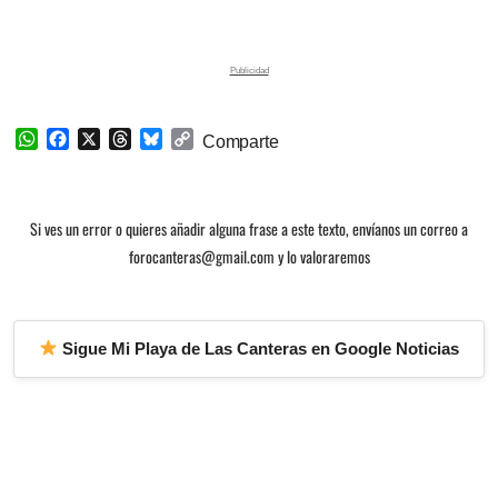
W
F
X
T
B
C
Comparte
h
a
h
l
o
a
c
r
u
p
t
e
e
e
y
Si ves un error o quieres añadir alguna frase a este texto, envíanos un correo a
s
b
a
s
L
A
o
d
k
i
forocanteras@gmail.com y lo valoraremos
p
o
s
y
n
p
k
k
Sigue Mi Playa de Las Canteras en Google Noticias