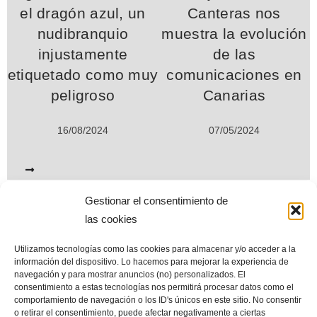
el dragón azul, un
Canteras nos
nudibranquio
muestra la evolución
injustamente
de las
etiquetado como muy
comunicaciones en
peligroso
Canarias
16/08/2024
07/05/2024
Gestionar el consentimiento de
las cookies
www.miplayadelascanteras.com. Desde septiembre de 2004. Todos
los derechos reservados © (All Rights Reserved©)
Utilizamos tecnologías como las cookies para almacenar y/o acceder a la
información del dispositivo. Lo hacemos para mejorar la experiencia de
Esta web es el mayor repositorio de información sobre la playa de
navegación y para mostrar anuncios (no) personalizados. El
consentimiento a estas tecnologías nos permitirá procesar datos como el
Las Canteras. Sus contenidos están en permanente revisión y
comportamiento de navegación o los ID's únicos en este sitio. No consentir
actualización para incorporar nuevos datos, documentos y
o retirar el consentimiento, puede afectar negativamente a ciertas