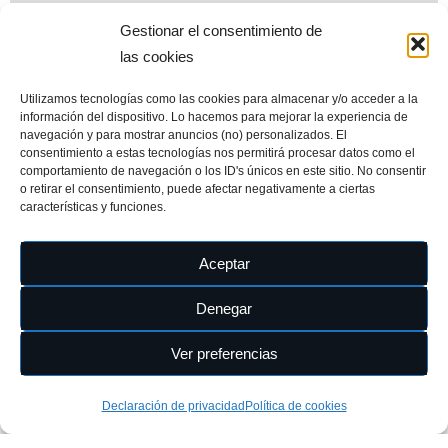
Gestionar el consentimiento de
las cookies
Utilizamos tecnologías como las cookies para almacenar y/o acceder a la
www.miplayadelascanteras.com. Desde septiembre de 2004. Todos
información del dispositivo. Lo hacemos para mejorar la experiencia de
los derechos reservados © (All Rights Reserved©)
navegación y para mostrar anuncios (no) personalizados. El
consentimiento a estas tecnologías nos permitirá procesar datos como el
Esta web es el mayor repositorio de información sobre la playa de
comportamiento de navegación o los ID's únicos en este sitio. No consentir
Las Canteras. Sus contenidos están en permanente revisión y
o retirar el consentimiento, puede afectar negativamente a ciertas
actualización para incorporar nuevos datos, documentos y
características y funciones.
perspectivas. Nada permanece inalterable, igual que la orilla de una
playa
Aceptar
Denegar
Ver preferencias
Declaración de privacidad
Política de cookies