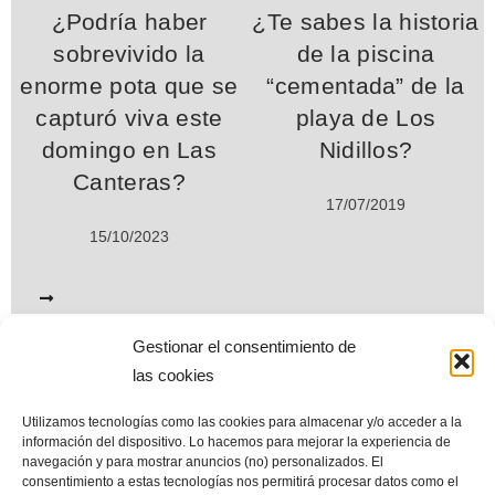
¿Podría haber
¿Te sabes la historia
sobrevivido la
de la piscina
enorme pota que se
“cementada” de la
capturó viva este
playa de Los
domingo en Las
Nidillos?
Canteras?
17/07/2019
15/10/2023
Gestionar el consentimiento de
las cookies
www.miplayadelascanteras.com. Desde septiembre de 2004. Todos
los derechos reservados © (All Rights Reserved©)
Utilizamos tecnologías como las cookies para almacenar y/o acceder a la
información del dispositivo. Lo hacemos para mejorar la experiencia de
Esta web es el mayor repositorio de información sobre la playa de
navegación y para mostrar anuncios (no) personalizados. El
consentimiento a estas tecnologías nos permitirá procesar datos como el
Las Canteras. Sus contenidos están en permanente revisión y