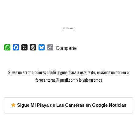
W
F
X
T
B
C
Comparte
h
a
h
l
o
a
c
r
u
p
t
e
e
e
y
Si ves un error o quieres añadir alguna frase a este texto, envíanos un correo a
s
b
a
s
L
A
o
d
k
i
forocanteras@gmail.com y lo valoraremos
p
o
s
y
n
p
k
k
Sigue Mi Playa de Las Canteras en Google Noticias