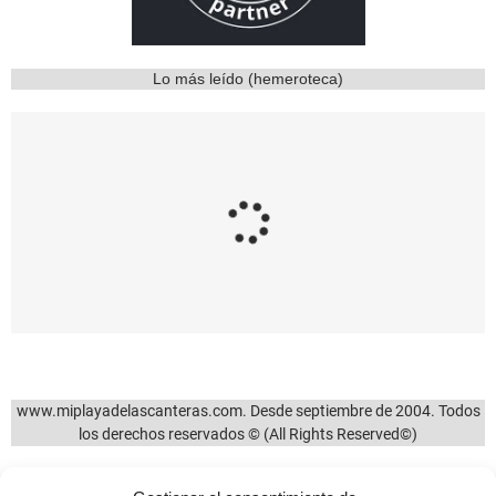
Lo más leído (hemeroteca)
9751
12
8336
1
¿Eres de los que
La bajamar en Las
todavía caminan por
Canteras nos
la avenida de Las
muestra la evolución
Canteras siguiendo
de las
el sentido
comunicaciones en
establecido durante
Canarias
el desconfinamiento
07/05/2024
por el COVID-19?
15/05/2024