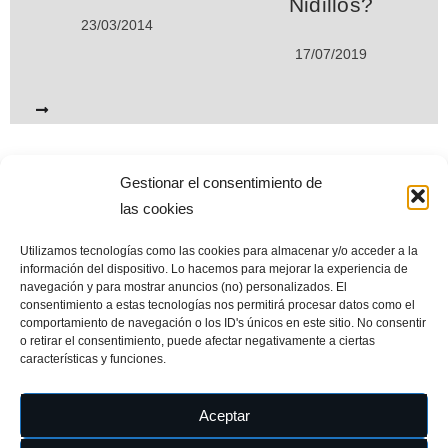
Nidillos?
23/03/2014
17/07/2019
Gestionar el consentimiento de
www.miplayadelascanteras.com. Desde septiembre de 2004. Todos
las cookies
los derechos reservados © (All Rights Reserved©)
Utilizamos tecnologías como las cookies para almacenar y/o acceder a la
Esta web es el mayor repositorio de información sobre la playa de
información del dispositivo. Lo hacemos para mejorar la experiencia de
Las Canteras. Sus contenidos están en permanente revisión y
navegación y para mostrar anuncios (no) personalizados. El
actualización para incorporar nuevos datos, documentos y
consentimiento a estas tecnologías nos permitirá procesar datos como el
perspectivas. Nada permanece inalterable, igual que la orilla de una
comportamiento de navegación o los ID's únicos en este sitio. No consentir
playa
o retirar el consentimiento, puede afectar negativamente a ciertas
características y funciones.
Aceptar