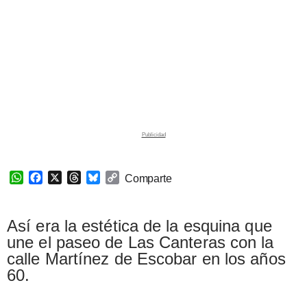
W
F
X
T
B
C
Comparte
h
a
h
l
o
a
c
r
u
p
t
e
e
e
y
Así era la estética de la esquina que
s
b
a
s
L
une el paseo de Las Canteras con la
A
o
d
k
i
calle Martínez de Escobar en los años
p
o
s
y
n
60.
p
k
k