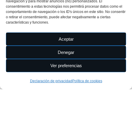
navegación y para mostrar anuncios (no) personalizados. El
los derechos reservados © (All Rights Reserved©)
consentimiento a estas tecnologías nos permitirá procesar datos como el
comportamiento de navegación o los ID's únicos en este sitio. No consentir
o retirar el consentimiento, puede afectar negativamente a ciertas
Esta web es el mayor repositorio de información sobre la playa de
características y funciones.
Las Canteras. Sus contenidos están en permanente revisión y
actualización para incorporar nuevos datos, documentos y
perspectivas. Nada permanece inalterable, igual que la orilla de una
Aceptar
playa
Denegar
Ver preferencias
Declaración de privacidad
Política de cookies