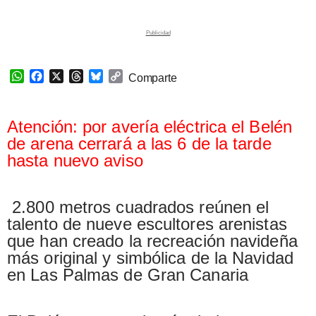
W
F
X
T
B
C
Comparte
h
a
h
l
o
a
c
r
u
p
t
e
e
e
y
Atención: por avería eléctrica el Belén
s
b
a
s
L
de arena cerrará a las 6 de la tarde
A
o
d
k
i
hasta nuevo aviso
p
o
s
y
n
p
k
k
2.800 metros cuadrados reúnen el
talento de nueve escultores arenistas
que han creado la recreación navideña
más original y simbólica de la Navidad
en Las Palmas de Gran Canaria