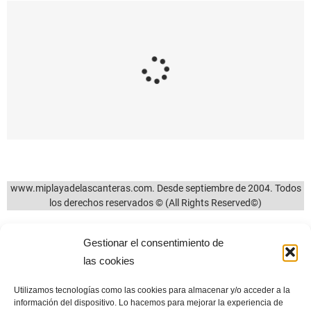
3981
0
6037
17
Una imagen en
Listado de
recuerdo de aquella
discotecas y salas de
mala costumbre de
fiestas de los años
antaño de sentarse
sesenta en la zona
en la barandilla del
de la playa de Las
paseo
Canteras y resto de
la ciudad de Las
04/08/2024
Palmas de Gran
Canaria
09/12/2012
Gestionar el consentimiento de
las cookies
Utilizamos tecnologías como las cookies para almacenar y/o acceder a la
información del dispositivo. Lo hacemos para mejorar la experiencia de