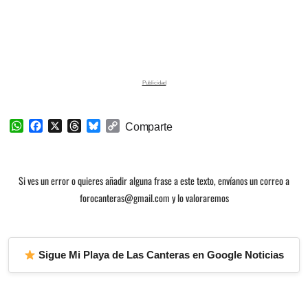
W
F
X
T
B
C
Comparte
h
a
h
l
o
a
c
r
u
p
t
e
e
e
y
Si ves un error o quieres añadir alguna frase a este texto, envíanos un correo a
s
b
a
s
L
A
o
d
k
i
forocanteras@gmail.com y lo valoraremos
p
o
s
y
n
p
k
k
Sigue Mi Playa de Las Canteras en Google Noticias