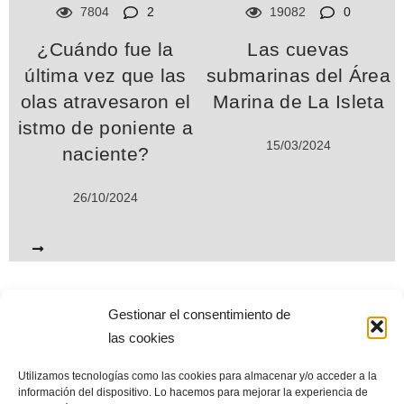
7804
2
19082
0
¿Cuándo fue la
Las cuevas
última vez que las
submarinas del Área
olas atravesaron el
Marina de La Isleta
istmo de poniente a
15/03/2024
naciente?
26/10/2024
Gestionar el consentimiento de
www.miplayadelascanteras.com. Desde septiembre de 2004. Todos
las cookies
los derechos reservados © (All Rights Reserved©)
Utilizamos tecnologías como las cookies para almacenar y/o acceder a la
Esta web es el mayor repositorio de información sobre la playa de
información del dispositivo. Lo hacemos para mejorar la experiencia de
Las Canteras. Sus contenidos están en permanente revisión y