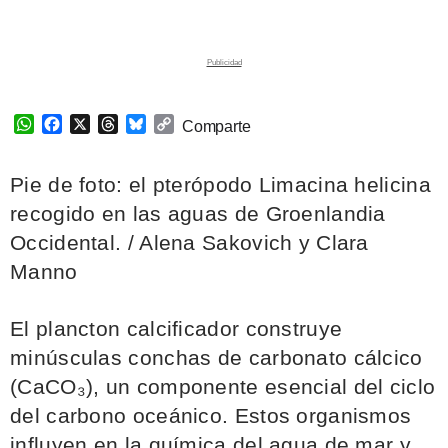
W
F
X
T
B
C
Comparte
h
a
h
l
o
a
c
r
u
p
Pie de foto: el pterópodo Limacina helicina
t
e
e
e
y
s
b
a
s
L
recogido en las aguas de Groenlandia
A
o
d
k
i
Occidental. / Alena Sakovich y Clara
p
o
s
y
n
p
k
k
Manno
El plancton calcificador construye
minúsculas conchas de carbonato cálcico
(CaCO₃), un componente esencial del ciclo
del carbono oceánico. Estos organismos
influyen en la química del agua de mar y